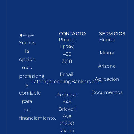
CONTACTO
SERVICIOS
Phone:
Florida
Somos
1 (786)
la
Miami
425
opción
3218
Arizona
más
Email:
profesional
Aplicación
Latam@LendingBankers.com
y
Documentos
confiable
Address:
para
848
Brickell
su
Ave
financiamiento.
#1200
Miami,