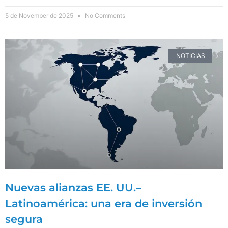
5 de November de 2025
No Comments
NOTICIAS
Nuevas alianzas EE. UU.–
Latinoamérica: una era de inversión
segura