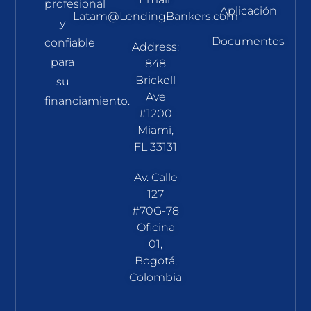
profesional
Aplicación
Latam@LendingBankers.com
y
Documentos
confiable
Address:
para
848
Brickell
su
Ave
financiamiento.
#1200
Miami,
FL 33131
Av. Calle
127
#70G-78
Oficina
01,
Bogotá,
Colombia