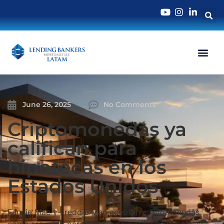
June 26, 2025
No Comments
Criptomonedas ya
califican para
hipotecas en los
Estados Unidos
Fannie Mae y Freddie Mac aceptan criptomonedas