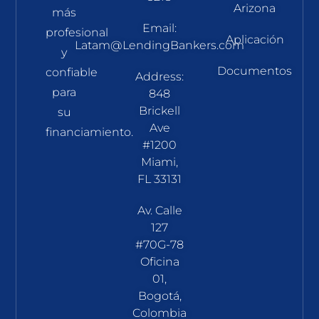
Arizona
más
Email:
profesional
Aplicación
Latam@LendingBankers.com
y
Documentos
confiable
Address:
para
848
Brickell
su
Ave
financiamiento.
#1200
Miami,
FL 33131
Av. Calle
127
#70G-78
Oficina
01,
Bogotá,
Colombia