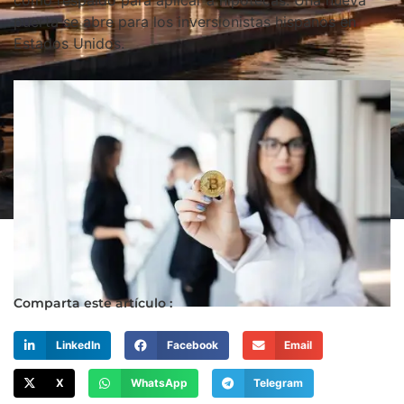
como respaldo para aplicar a hipotecas. Una nueva
puerta se abre para los inversionistas hispanos en
Estados Unidos.
Comparta este artículo :
LinkedIn
Facebook
Email
X
WhatsApp
Telegram