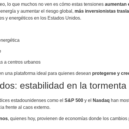
tróleo, lo que muchos no ven es cómo estas tensiones
aumentan el
 energía y aumentar el riesgo global,
más inversionistas trasla
les y energéticos en los Estados Unidos.
energética
e
s a centros urbanos
en una plataforma ideal para quienes desean
protegerse y cre
dos: estabilidad en la tormenta
 índices estadounidenses como el
S&P 500
y el
Nasdaq
han mostr
a frente al caos externo.
anos
, quienes hoy, provienen de economías donde los cambios po