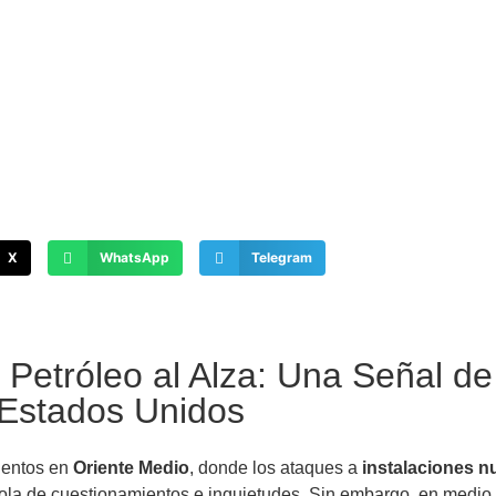
X
WhatsApp
Telegram
 Petróleo al Alza: Una Señal d
 Estados Unidos
ientos en
Oriente Medio
, donde los ataques a
instalaciones n
la de cuestionamientos e inquietudes. Sin embargo, en medio d