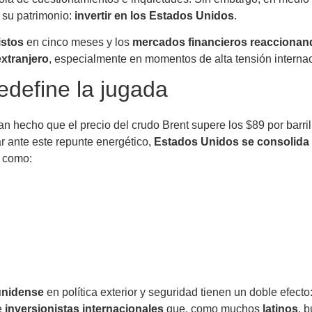
 su patrimonio:
invertir en los Estados Unidos
.
istos
en cinco meses y los
mercados financieros reaccionan
extranjero
, especialmente en momentos de alta tensión internac
redefine la jugada
n hecho que el precio del crudo Brent supere los $89 por barri
r ante este repunte energético,
Estados Unidos se consolida 
s como:
unidense
en política exterior y seguridad tienen un doble efecto
te
inversionistas internacionales
que, como muchos
latinos
, 