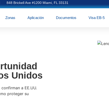
848 Brickell Ave #1200 Miami, FL 33131
Zonas
Aplicación
Documentos
Visa EB-5
ortunidad
dos Unidos
o confirman a EE.UU.
ómo proteger su