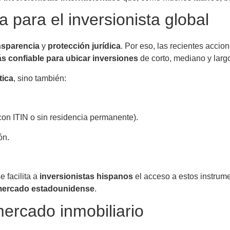
a para el inversionista global
nsparencia
y
protección jurídica
. Por eso, las recientes accio
ás confiable para ubicar inversiones
de corto, mediano y larg
tica
, sino también:
con ITIN o sin residencia permanente).
ón.
se facilita a
inversionistas hispanos
el acceso a estos instrum
ercado estadounidense
.
mercado inmobiliario