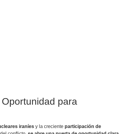
e Oportunidad para
ucleares iraníes
y la creciente
participación de
el conflicto,
se abre una puerta de oportunidad clara