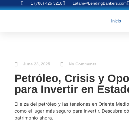
1 (786) 425 3218
Latam@LendingBankers.com
Inicio
June 23, 2025
No Comments
Petróleo, Crisis y Op
para Invertir en Esta
El alza del petróleo y las tensiones en Oriente Medi
como el lugar más seguro para invertir. Descubra c
patrimonio ahora.